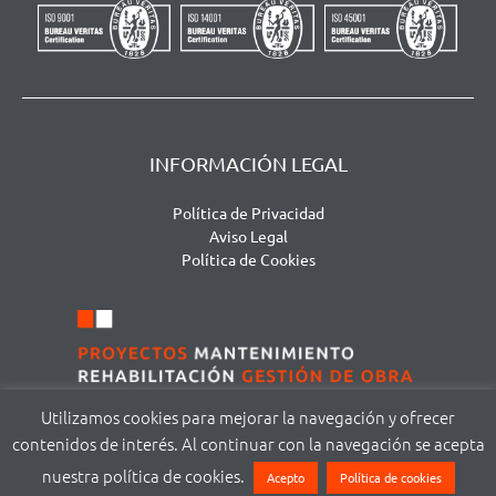
INFORMACIÓN LEGAL
Política de Privacidad
Aviso Legal
Política de Cookies
Utilizamos cookies para mejorar la navegación y ofrecer
contenidos de interés. Al continuar con la navegación se acepta
©
DOMA MODUS S.L. | Avda. San Agustín, 111 – local 1 | 37005 Salamanca |
nuestra política de cookies.
Acepto
Política de cookies
(+34) 923 008 354 |
info@domoconstruccion.es
| Diseño web
ddgraficos