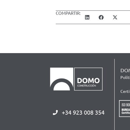
COMPARTIR:
DOM
Polí
Cert
+34 923 008 354