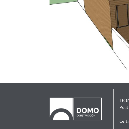
DOM
Polí
Cert