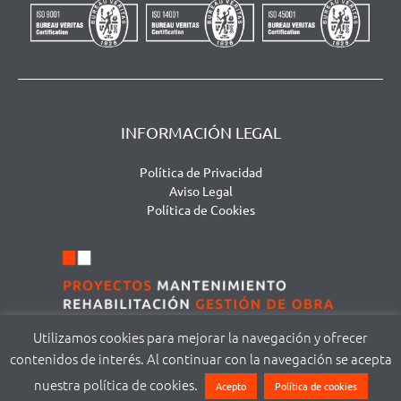
INFORMACIÓN LEGAL
Política de Privacidad
Aviso Legal
Política de Cookies
Utilizamos cookies para mejorar la navegación y ofrecer
contenidos de interés. Al continuar con la navegación se acepta
©
DOMA MODUS S.L. | Avda. San Agustín, 111 – local 1 | 37005 Salamanca |
nuestra política de cookies.
Acepto
Política de cookies
(+34) 923 008 354 |
info@domoconstruccion.es
| Diseño web
ddgraficos