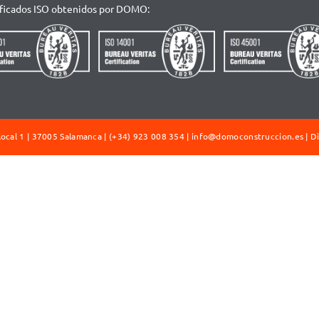
ificados ISO obtenidos por DOMO:
ocal 1 | 37005 Salamanca | (+34) 923 008 354 |
info@domoconstruccion.es
| D