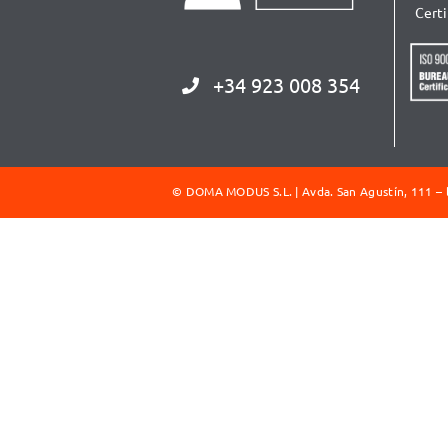
Cert
+34 923 008 354
©
DOMA MODUS S.L. | Avda. San Agustín, 111 – l