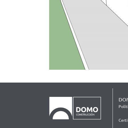
DOM
Polí
Cert